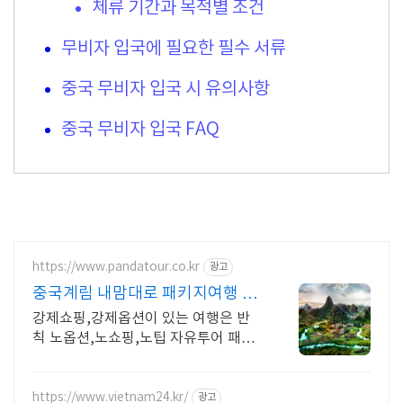
체류 기간과 목적별 조건
무비자 입국에 필요한 필수 서류
중국 무비자 입국 시 유의사항
중국 무비자 입국 FAQ
https://www.pandatour.co.kr
광고
중국계림 내맘대로 패키지여행 노
쇼핑,노옵션,노팁
강제쇼핑,강제옵션이 있는 여행은 반
칙 노옵션,노쇼핑,노팁 자유투어 패키
지만 진행 가이드 불친절시 여행비용
전액 환불,기후에 맞게 출발 날짜 조율
https://www.vietnam24.kr/
광고